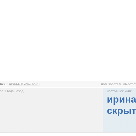
a4460
:
alisa4460.www.nn.ru
пользователь имеет 
е 1 года назад
настоящее имя:
ирина
скрыт