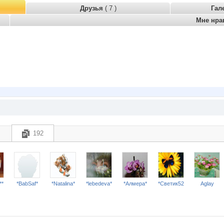
Друзья
( 7 )
Гал
Мне нра
192
**
*BabSaf*
*Natalina*
*lebedeva*
*Алмера*
*Светик52
Aglay