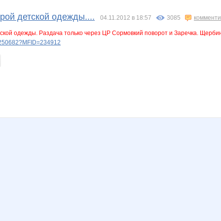
a
Carolink@
F@RO
Forseti
H_elena
Jannetka
JuJu595
рой детской одежды....
04.11.2012 в 18:57
3085
комменти
ской одежды. Раздача только через ЦР Сормовкий поворот и Заречка. Щербин
ery250682?MFID=234912
Ladyfirst
Lana.16
LanaNN
Lenusik_85
Lonza
MILENCA
Naatka
Nadegda35
Narmebel
Nata.li
Nata1
Nata30
tavochka
Pugovk@
Scarlett.22
Shark1
Snegalya71
Sonata84
Sunny smile
dinka
XMSX
a_e_n
adelnn
aksik
anela2005
anniiss