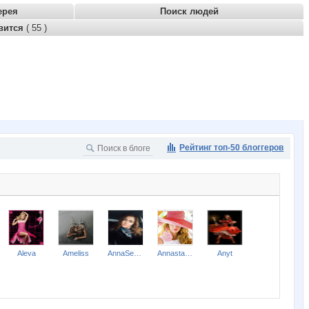
ерея
Поиск людей
вится
( 55 )
Рейтинг топ-50 блоггеров
Aleva
Ameliss
AnnaSergeevna
Annastasiay
Anyt