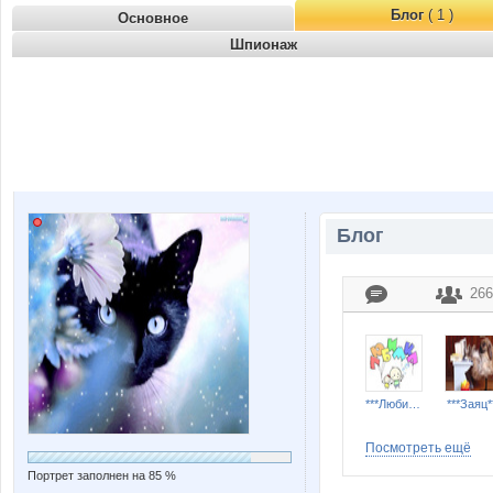
Блог
( 1 )
Основное
Шпионаж
Блог
266
***Любимка***
***Заяц*
Посмотреть ещё
Портрет заполнен на 85 %