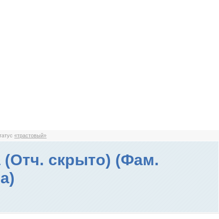
статус
«трастовый»
 (Отч. скрыто) (Фам.
а)