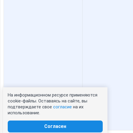
cornflour
dOlia
kristimasik
kys197
o.samarina
oksi301
taiti
triniti12
На информационном ресурсе применяются
Статистика портрета:
cookie-файлы. Оставаясь на сайте, вы
подтверждаете свое
согласие
на их
сейчас просматривают портрет - 0
мари рекон
мариночка кр
использование.
зарегистрированные пользователи
посетившие портрет за 7 дней - 0
Согласен