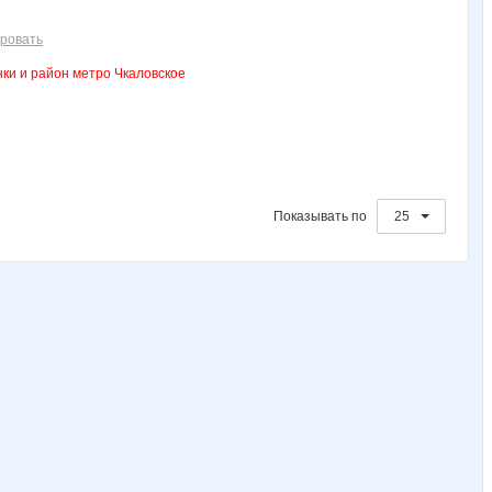
Julia1503
Julin
KIK0
KateHok
Kathrin
ровать
ки и район метро Чкаловское
Mashyl
Miledy
Mixxxx
Modnitsa
Morzhik
Natali74
Noatel
Nutka
OlgaSm77
OlgaValerievna
Показывать по
25
Taisiya
Tau
Tigrushechka
Tupperwarenn
Valuxa
anusha21
azaliya
baich
blandina
confessa*