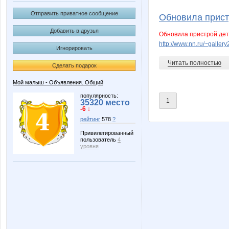
Barbra
Beatris
Отправить приватное сообщение
Обновила прист
Добавить в друзья
Обновила пристрой дет
http://www.nn.ru/~gall
Игнорировать
Kittyk
L1007
Читать полностью
Сделать подарок
Мой малыш - Объявления. Общий
NADA77-77
NASIK
популярность:
1
35320 место
-6 ↓
рейтинг
578
?
Привилегированный
пользователь
4
Olushka)
Pris
уровня
Vick
Vinogra